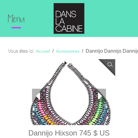
Menu
Vous êtes ici :
Dannijo Dannijo Dannij
Accueil
Accessoires
Dannijo Hixson 745 $ US