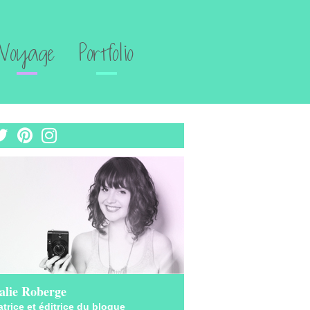
Voyage
Portfolio
alie Roberge
trice et éditrice du blogue