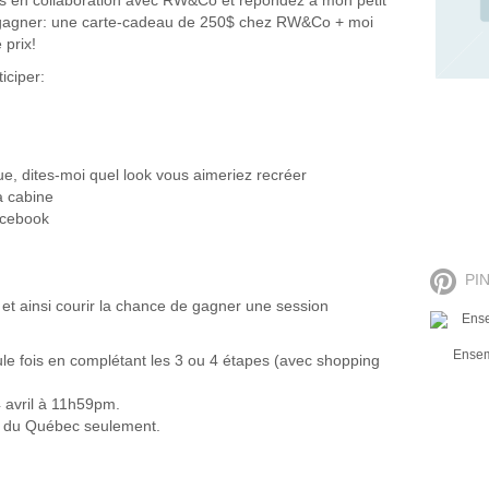
urs en collaboration avec RW&Co et répondez à mon petit
 gagner: une carte-cadeau de 250$ chez RW&Co + moi
 prix!
iciper:
e, dites-moi quel look vous aimeriez recréer
a cabine
Facebook
PI
e
et ainsi courir la chance de gagner une session
NOLA lum
le fois en complétant les 3 ou 4 étapes (avec shopping
 4 avril à 11h59pm.
ts du Québec seulement.