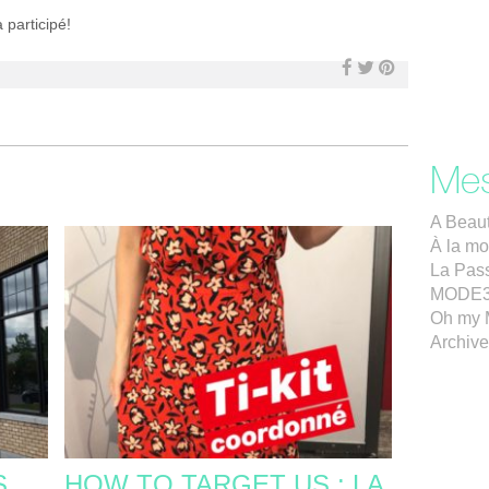
 participé!
Mes
A Beaut
À la mo
La Pass
MODE
Oh my 
Archiv
S
HOW TO TARGET US : LA