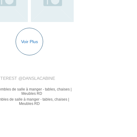
Voir Plus
NTEREST @DANSLACABINE
inaire mural 12"H WS57712 | Luminaire Plus
– LUMINAIRE PLUS