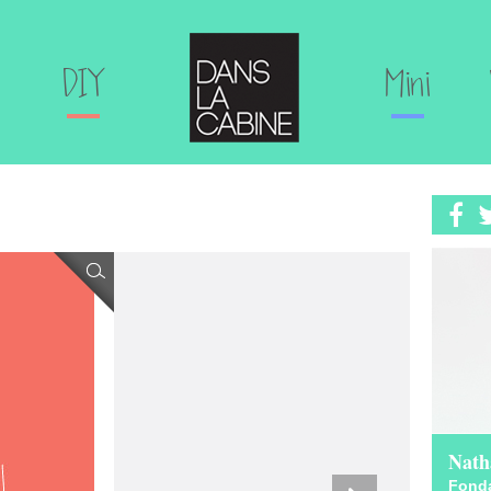
DIY
Mini
ce shopping perso… c’est possible!
Nath
Fonda