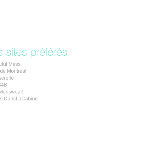
 sites préférés
iful Mess
de Montréal
erelle
34B
Menswear!
es DansLaCabine