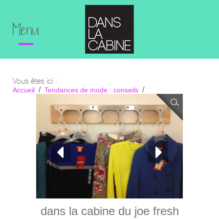
Menu
Vous êtes ici :
Accueil
Tendances de mode : conseils
des items à 19,94 $ et moins chez joe fresh. $19.94 and les
at Joe Fresh
dans la cabine du joe fresh