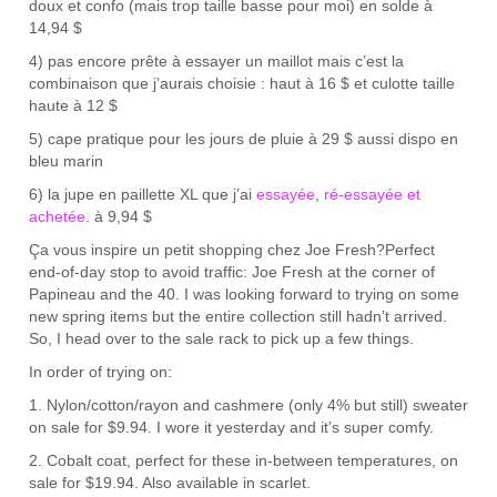
doux et confo (mais trop taille basse pour moi) en solde à
14,94 $
4) pas encore prête à essayer un maillot mais c’est la
combinaison que j’aurais choisie : haut à 16 $ et culotte taille
haute à 12 $
5) cape pratique pour les jours de pluie à 29 $ aussi dispo en
bleu marin
6) la jupe en paillette XL que j’ai
essayé
e
,
ré-essayée et
achetée
. à 9,94 $
Ça vous inspire un petit shopping chez Joe Fresh?
Perfect
end-of-day stop to avoid traffic: Joe Fresh at the corner of
Papineau and the 40. I was looking forward to trying on some
new spring items but the entire collection still hadn’t arrived.
So, I head over to the sale rack to pick up a few things.
In order of trying on:
1. Nylon/cotton/rayon and cashmere (only 4% but still) sweater
on sale for $9.94. I wore it yesterday and it’s super comfy.
2. Cobalt coat, perfect for these in-between temperatures, on
sale for $19.94. Also available in scarlet.