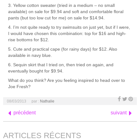
3. Yellow cotton sweater (tried in a medium – no small
available) on sale for $9.94 and soft and comfortable floral
pants (but too low cut for me) on sale for $14.94.
4. I’m not quite ready to try swimsuits on just yet, but if I were,
I would have chosen this combination: top for $16 and high-
rise bottoms for $12.
5. Cute and practical cape (for rainy days) for $12. Also
available in navy blue.
6. Sequin skirt that I tried on, then tried on again, and
eventually bought for $9.94.
What do you think? Are you feeling inspired to head over to
Joe Fresh?
08/03/2013
par :
Nathalie
précédent
suivant
ARTICLES RÉCENTS