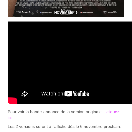
Pour voir la bande-annonce de la version originale –
cliquez
ici
.
Les 2 versions seront à l’affiche dès le 6 novembre prochain.