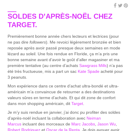
SOLDES D’APRÈS-NOËL CHEZ
TARGET.
Premièrement bonne année chers lecteurs et lectrices (pour
ne pas dire
followers
). Me revoici légèrement bronzée et bien
reposée après avoir passé presque deux semaines en mode
lézard au soleil. Une fois rendue en Floride, ça m’a pris une
bonne semaine avant d’avoir le goût d’aller magasiner et ma
première tentative (au centre d’achats
Sawgrass Mills
) n’a pas
été très fructueuse, mis a part un sac
Kate Spade
acheté pour
3 peanuts.
Mon expérience dans ce centre d’achat ultra-bondé et ultra-
américain m’a convaincue de retourner a des destinations
valeurs sûres en terme d’achats. Et qui dit zone de confort
dans mon shopping américain, dit
Target
.
Je m’y suis rendue en janvier, j’ai donc pu profiter des soldes
d’après-noël incluant la collaboration avec
Neiman
Marcus
incluant des morceaux de
Marc Jacobs
,
Jason Wu
,
Robert Rodriguez
et
Oscar de la Renta
. Je dois avouer avoir