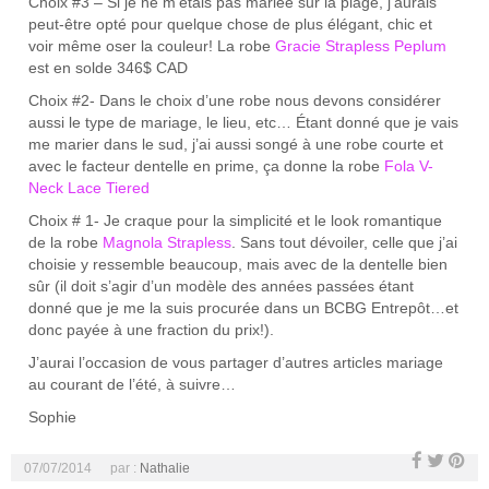
Choix #3 – Si je ne m’étais pas mariée sur la plage, j’aurais
peut-être opté pour quelque chose de plus élégant, chic et
voir même oser la couleur! La robe
Gracie Strapless Peplum
est en solde 346$ CAD
Choix #2- Dans le choix d’une robe nous devons considérer
aussi le type de mariage, le lieu, etc… Étant donné que je vais
me marier dans le sud, j’ai aussi songé à une robe courte et
avec le facteur dentelle en prime, ça donne la robe
Fola V-
Neck Lace Tiered
Choix # 1- Je craque pour la simplicité et le look romantique
de la robe
Magnola Strapless
. Sans tout dévoiler, celle que j’ai
choisie y ressemble beaucoup, mais avec de la dentelle bien
sûr (il doit s’agir d’un modèle des années passées étant
donné que je me la suis procurée dans un BCBG Entrepôt…et
donc payée à une fraction du prix!).
J’aurai l’occasion de vous partager d’autres articles mariage
au courant de l’été, à suivre…
Sophie
07/07/2014
par :
Nathalie