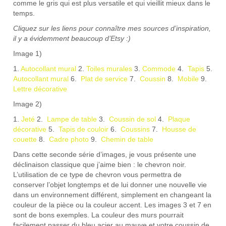
comme le gris qui est plus versatile et qui vieillit mieux dans le
temps.
Cliquez sur les liens pour connaître mes sources d’inspiration,
il y a évidemment beaucoup d’Etsy :)
Image 1)
1.
Autocollant mural
2.
Toiles murales
3.
Commode
4.
Tapis
5.
Autocollant mural
6.
Plat de service
7.
Coussin
8.
Mobile
9.
Lettre décorative
Image 2)
1.
Jeté
2.
Lampe de table
3.
Coussin de sol
4.
Plaque
décorative
5.
Tapis de couloir
6.
Coussins
7.
Housse de
couette
8.
Cadre photo
9.
Chemin de table
Dans cette seconde série d’images, je vous présente une
déclinaison classique que j’aime bien : le chevron noir.
L’utilisation de ce type de chevron vous permettra de
conserver l’objet longtemps et de lui donner une nouvelle vie
dans un environnement différent, simplement en changeant la
couleur de la pièce ou la couleur accent. Les images 3 et 7 en
sont de bons exemples. La couleur des murs pourrait
facilement passer du bleu acier au mauve et votre coussin de