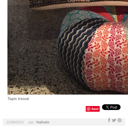
Tapis tressé
Save
11/08/2016
par :
Nathalie