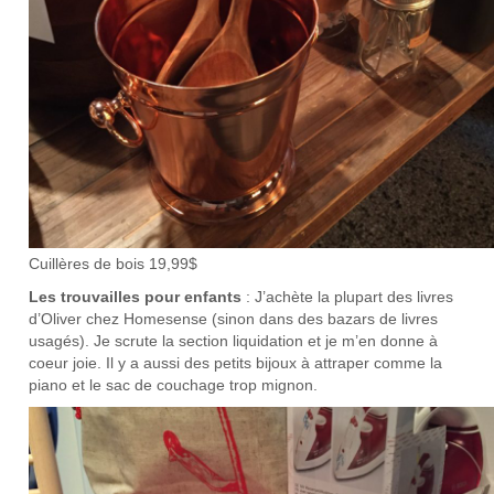
Cuillères de bois 19,99$
Les trouvailles pour enfants
: J’achète la plupart des livres
d’Oliver chez Homesense (sinon dans des bazars de livres
usagés). Je scrute la section liquidation et je m’en donne à
coeur joie. Il y a aussi des petits bijoux à attraper comme la
piano et le sac de couchage trop mignon.