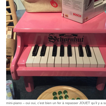
mini-piano – oui oui, c’est bien un fer à repasser JOUET qu’il y a s