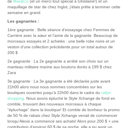
de
Max&Co
(et un merci tout spécial à Ghislaine!) et un
maquillage de star de chez Inglot, j’étais prête à terminer cette
semaine en grand.
Les gagnantes :
1ère gagnante : Belle séance d’essayage chez Femmes de
Carrière avec la sœur et l’amie de la gagnante. Beaucoup de
morceaux essayés et 2 achetés : une belle robe noire et un
veston d’une collection précédente pour un total autour de
200 $
2e gagnante : La 2e gagnante a arrêté son choix sur un
manteau militaire marine aux boutons dorés à 199 $ chez
Zara
3e gagnante : La 3e gagnante a été déclarée juste avant
21h00 alors nous nous sommes concentrées sur les
boutiques ouvertes jusqu’à 22h00 dans le cadre du
rallye
shopping
. Nous avons épluché le Style Xchange de fond en
comble, trouvant des nouveaux morceaux à chaque
“épluchage” dans la boutique! Et comble de bonheur la promo
de 50 % de rabais chez Style Xchange venait de commencer
lorsqu’Alexis a commencé ses achats! Alors pour 200 $ + une
contribution d’environ 60 $ de sa poche, elle a pu avoir un