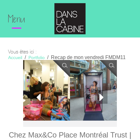
Menu
Vous êtes ici :
Recap de mon vendredi FMDM11
Accueil
Portfolio
Chez Max&Co Place Montréal Trust |