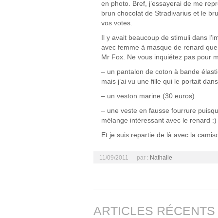
en photo. Bref, j’essayerai de me repr
brun chocolat de Stradivarius et le b
vos votes.
Il y avait beaucoup de stimuli dans l’
avec femme à masque de renard que j’a
Mr Fox. Ne vous inquiétez pas pour ma
– un pantalon de coton à bande élast
mais j’ai vu une fille qui le portait da
– un veston marine (30 euros)
– une veste en fausse fourrure puisqu’
mélange intéressant avec le renard :)
Et je suis repartie de là avec la camiso
11/09/2011
par :
Nathalie
ARTICLES RÉCENTS