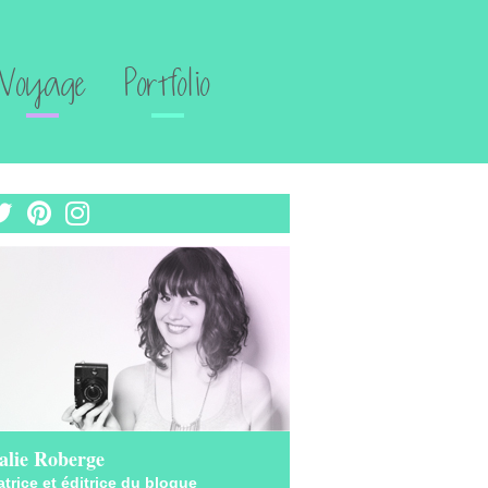
Voyage
Portfolio
alie Roberge
trice et éditrice du blogue