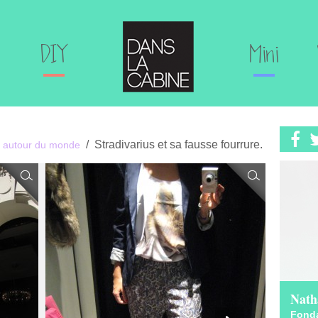
DIY
Mini
Stradivarius et sa fausse fourrure.
 autour du monde
Nath
Fonda