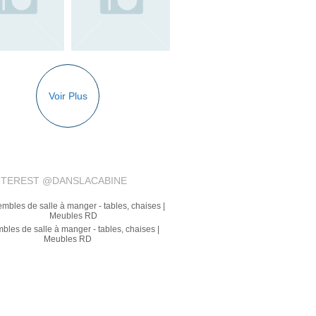
Voir Plus
NTEREST @DANSLACABINE
inaire mural 12"H WS57712 | Luminaire Plus
– LUMINAIRE PLUS