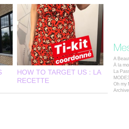
Mes
A Beaut
À la mo
S
HOW TO TARGET US : LA
La Pass
MODE
RECETTE
Oh my 
Archiv