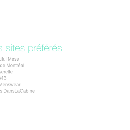
 sites préférés
iful Mess
de Montréal
erelle
34B
Menswear!
es DansLaCabine