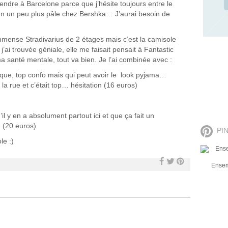
endre à Barcelone parce que j’hésite toujours entre le
run un peu plus pâle chez Bershka… J’aurai besoin de
immense Stradivarius de 2 étages mais c’est la camisole
i trouvée géniale, elle me faisait pensait à Fantastic
 santé mentale, tout va bien. Je l’ai combinée avec :
ique, top confo mais qui peut avoir le look pyjama…
ns la rue et c’était top… hésitation (16 euros)
il y en a absolument partout ici et que ça fait un
 (20 euros)
PI
le :)
NOLA lum